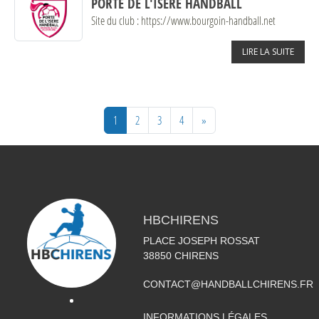
PORTE DE L'ISÈRE HANDBALL
Site du club : https://www.bourgoin-handball.net
LIRE LA SUITE
1
2
3
4
»
HBCHIRENS
PLACE JOSEPH ROSSAT
38850
CHIRENS
CONTACT@HANDBALLCHIRENS.FR
INFORMATIONS LÉGALES