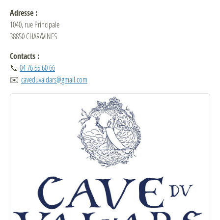
Adresse :
1040, rue Principale
38850 CHARAVINES
Contacts :
📞
04 76 55 60 66
✉️
caveduvaldars@gmail.com