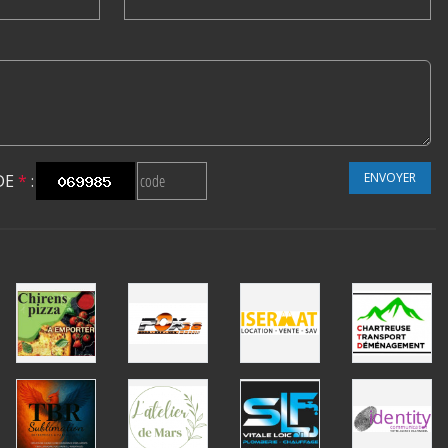
ENVOYER
DE
*
: