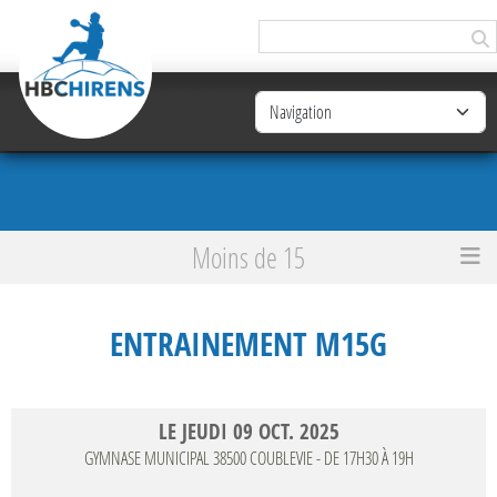
Panneau de gestion des cookies
Moins de 15
Accueil
Entrainement M15G
ENTRAINEMENT M15G
LE
JEUDI
09
OCT.
2025
GYMNASE MUNICIPAL
38500
COUBLEVIE
- DE 17H30 À 19H