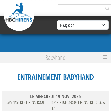
Panneau de gestion des cookies
Babyhand
Accueil
Entrainement BabyHand
ENTRAINEMENT BABYHAND
LE
MERCREDI
19
NOV.
2025
GYMNASE DE CHIRENS, ROUTE DE BONPERTUIS
38850
CHIRENS
- DE 16H30 À
17H15