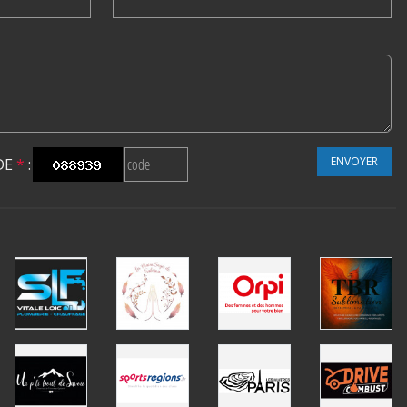
ENVOYER
DE
*
: