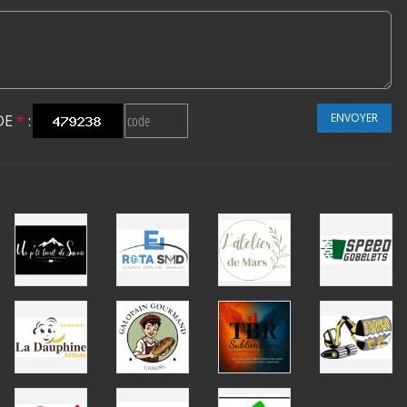
ENVOYER
DE
*
: