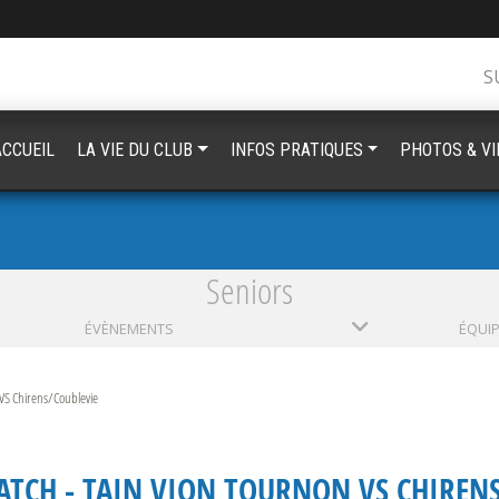
S
ACCUEIL
LA VIE DU CLUB
INFOS PRATIQUES
PHOTOS & V
Seniors
ÉVÈNEMENTS
ÉQUI
VS Chirens/Coublevie
ATCH - TAIN VION TOURNON VS CHIREN