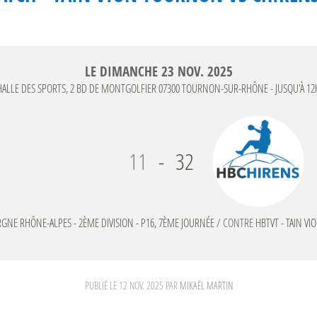
LE
DIMANCHE
23
NOV.
2025
HALLE DES SPORTS, 2 BD DE MONTGOLFIER
07300
TOURNON-SUR-RHÔNE
- JUSQU'À 12
11
-
32
RGNE RHÔNE-ALPES - 2ÈME DIVISION - P16, 7ÈME JOURNÉE
/ CONTRE
HBTVT - TAIN V
PUBLIÉ LE
12 NOV. 2025
PAR
MIKAËL MARTIN