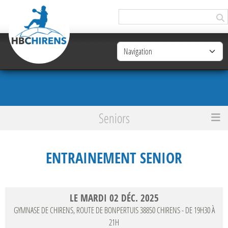
Panneau de gestion des cookies
Seniors
Accueil
Entrainement Senior
ENTRAINEMENT SENIOR
LE
MARDI
02
DÉC.
2025
GYMNASE DE CHIRENS, ROUTE DE BONPERTUIS
38850
CHIRENS
- DE 19H30 À
21H