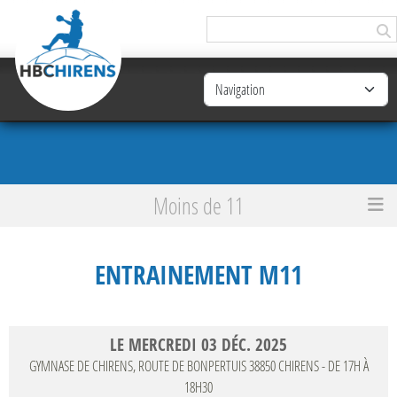
Panneau de gestion des cookies
Moins de 11
Accueil
Entrainement M11
ENTRAINEMENT M11
LE
MERCREDI
03
DÉC.
2025
GYMNASE DE CHIRENS, ROUTE DE BONPERTUIS
38850
CHIRENS
- DE 17H À
18H30