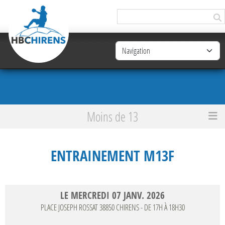
Panneau de gestion des cookies
Moins de 13
Accueil
Entrainement M13F
ENTRAINEMENT M13F
LE
MERCREDI
07
JANV.
2026
PLACE JOSEPH ROSSAT
38850
CHIRENS
- DE 17H À 18H30