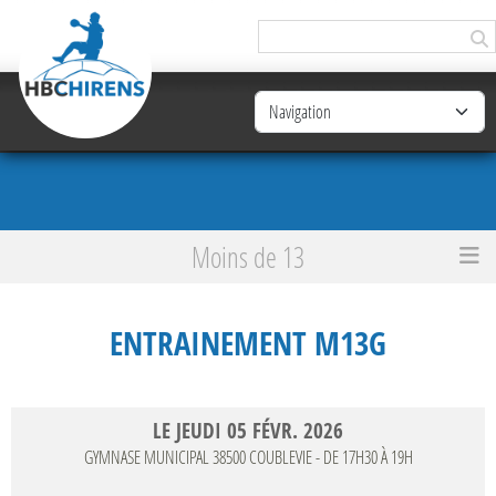
Panneau de gestion des cookies
Moins de 13
Accueil
Entrainement M13G
ENTRAINEMENT M13G
LE
JEUDI
05
FÉVR.
2026
GYMNASE MUNICIPAL
38500
COUBLEVIE
- DE 17H30 À 19H