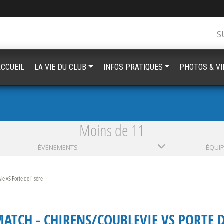
S
ACCUEIL
LA VIE DU CLUB
INFOS PRATIQUES
PHOTOS & V
Moins de 11
ÉVÈNEMENTS
ÉQUI
e VS Porte de l'Isère
ATCH - CHIRENS/COUBLEVIE VS PORTE D