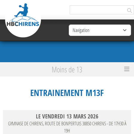
Panneau de gestion des cookies
Moins de 13
Accueil
Entrainement M13F
ENTRAINEMENT M13F
LE
VENDREDI
13
MARS
2026
GYMNASE DE CHIRENS, ROUTE DE BONPERTUIS
38850
CHIRENS
- DE 17H30 À
19H