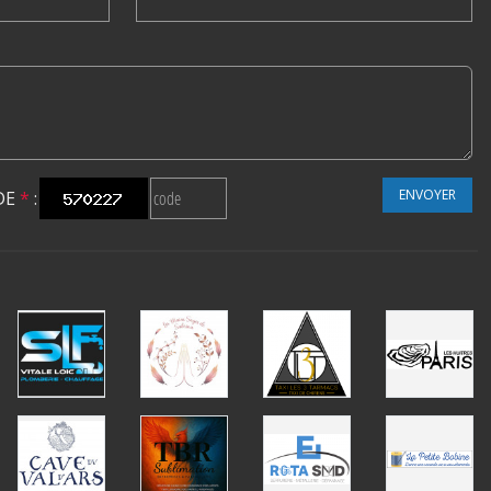
ENVOYER
DE
*
: