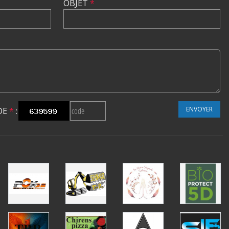
OBJET
*
ENVOYER
DE
*
: