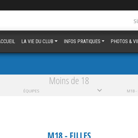
S
ACCUEIL
LA VIE DU CLUB
INFOS PRATIQUES
PHOTOS & V
Moins de 18
ÉQUIPES
M18 -
M18 - FILLES