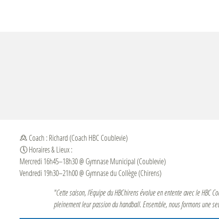
🙎 Coach : Richard (Coach HBC Coublevie)
🕔 Horaires & Lieux :
Mercredi 16h45–18h30 @ Gymnase Municipal (Coublevie)
Vendredi 19h30–21h00 @ Gymnase du Collège (Chirens)
"Cette saison, l’équipe du HBChirens évolue en entente avec le HBC Cou
pleinement leur passion du handball. Ensemble, nous formons une seule