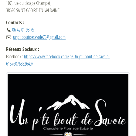
107, rue du tissage Champet,
38620 SAINT-GEOIRE-EN-VALDAINE
Contacts :
📞
06 42 01 93 75
✉️
unptiboutdesavoie73@gmail.com
Réseaux Sociaux :
Facebook :
https://www.facebook.com/p/Un-pti-bout-de-savoie-
61576076852649/