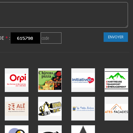
ENVOYER
DE
*
: